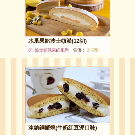
水果果餡波士頓派(12切)
8吋波士頓派果餡系列
售價：
245元
冰鎮銅鑼燒(牛奶紅豆泥口味)