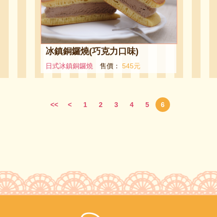
冰鎮銅鑼燒(巧克力口味)
日式冰鎮銅鑼燒
售價：
545元
<<
<
1
2
3
4
5
6