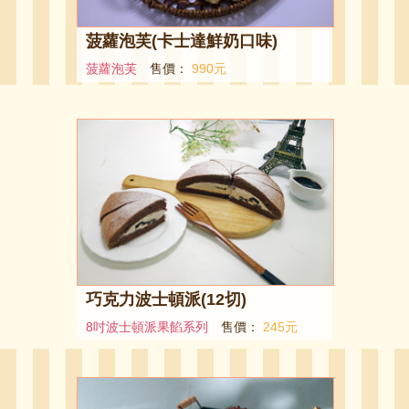
菠蘿泡芙(卡士達鮮奶口味)
菠蘿泡芙
售價：
990元
巧克力波士頓派(12切)
8吋波士頓派果餡系列
售價：
245元