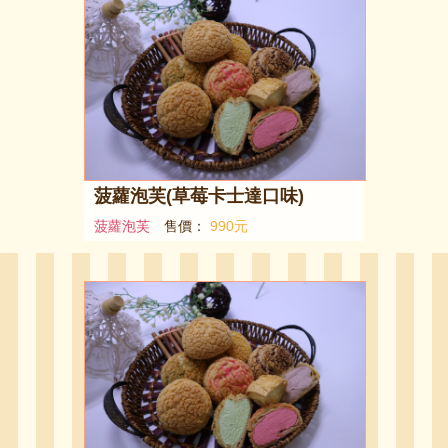
菠蘿泡芙(草莓卡士達口味)
菠蘿泡芙
售價：
990元