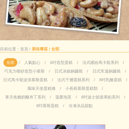
目前位置：
首頁
/
美味專區 / 全部
全部
人氣點心
6吋造型蛋糕
法式繽紛馬卡龍系列
巧克力噴砂造型小慕斯
日式冰鎮銅鑼燒
日式常溫銅鑼燒
日式馬卡龍波浪慕斯蛋糕
法式千層蛋糕系列
8吋乳酪蛋糕
風味天使蛋糕捲
小長框慕斯蛋糕類
寒天焦糖奶酪布丁系列
菠蘿泡芙
8吋波士頓派果餡系列
8吋慕斯蛋糕
冷凍冰品甜點