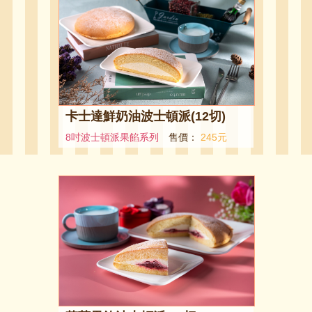
卡士達鮮奶油波士頓派(12切)
8吋波士頓派果餡系列
售價：
245元