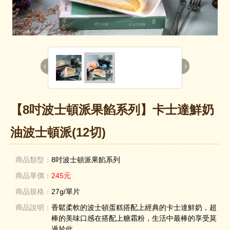
‹
›
【8吋波士頓派果餡系列】卡士達鮮奶
油波士頓派(12切)
商品類型：
8吋波士頓派果餡系列
商品單價：
245元
商品規格：
27g/單片
商品說明：
香鬆柔軟的波士頓蛋糕搭配上經典的卡士達鮮奶，超
棒的美味口感在搭配上糖霜粉，生活中最棒的享受莫
過於此。