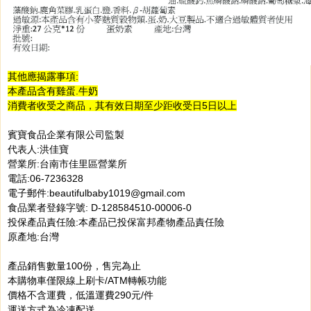
其他應揭露事項:
本產品含有雞蛋.牛奶
消費者收受之商品，其有效日期至少距收受日5日以上
賓寶食品企業有限公司監製
代表人:洪佳寶
營業所:台南市佳里區營業所
電話:06-7236328
電子郵件:beautifulbaby1019@gmail.com
食品業者登錄字號: D-128584510-00006-0
投保產品責任險:本產品已投保富邦產物產品責任險
原產地:台灣
產品銷售數量100份，售完為止
本購物車僅限線上刷卡/ATM轉帳功能
價格不含運費，低溫運費290元/件
運送方式為冷凍配送