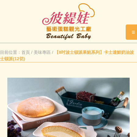
≡
目前位置：
首頁
/
美味專區
/
【8吋波士頓派果餡系列】卡士達鮮奶油波
士頓派(12切)