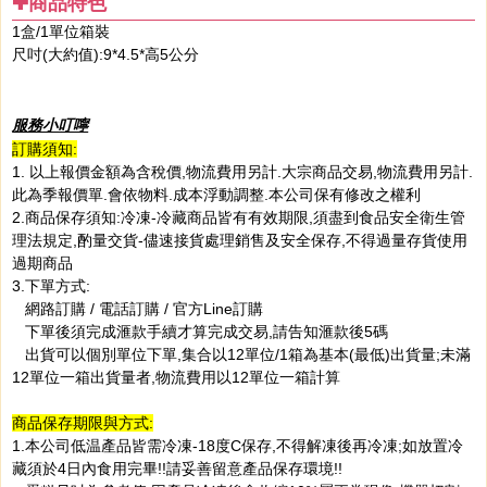
✚商品特色
1盒/1單位
箱裝
尺吋(大約值):9*4.5*高5公分​
服務小叮嚀
訂購須知:
1. 以上報價金額為含稅價,物流費用另計.大宗商品交易,物流費用另計.
此為季報價單.會依物料.成本浮動調整.本公司保有修改之權利
2.商品保存須知:冷凍-冷藏商品皆有有效期限,須盡到食品安全衛生管
理法規定,酌量交貨-儘速接貨處理銷售及安全保存,不得過量存貨使用
過期商品
3.下單方式:
網路訂購 / 電話訂購 / 官方Line訂購
下單後須完成滙款手續才算完成交易,請告知滙款後5碼
出貨可以個別單位下單,集合以12單位/1箱為基本(最低)出貨量;未滿
12單位一箱出貨量者,物流費用以12單位一箱計算
商品保存期限與方式:
1.本公司低温產品皆需冷凍-18度C保存,不得解凍後再冷凍;如放置冷
藏須於4日內食用完畢!!請妥善留意產品保存環境!!