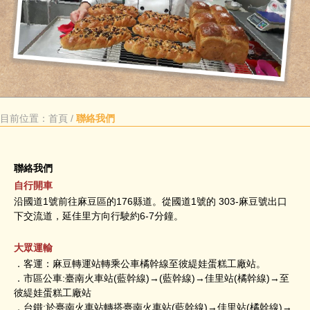
目前位置：
首頁
/
聯絡我們
聯絡我們
自行開車
沿國道1號前往麻豆區的176縣道。從國道1號的 303-麻豆號出口
下交流道，延佳里方向行駛約6-7分鐘。
大眾運輸
．客運：麻豆轉運站轉乘公車橘幹線至彼緹娃蛋糕工廠站。
．市區公車:臺南火車站(藍幹線)→(藍幹線)→佳里站(橘幹線)→至
彼緹娃蛋糕工廠站
．台鐵:於臺南火車站轉搭臺南火車站(藍幹線)→佳里站(橘幹線)→