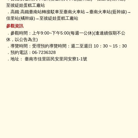
至彼緹娃蛋糕工廠站
．高鐵:高鐵臺南站轉接駁車至臺南火車站→臺南火車站(藍幹線)→
佳里站(橘幹線)→至彼緹娃蛋糕工廠站
參觀資訊
．參觀時間：上午9:00~下午5:00(每週一公休)(逢連續假期不公
休，以公告為主)
．導覽時間：受理預約導覽時間：週二至週日 10：30 ~ 15：30
．預約電話：06-7236328
．地址： 臺南市佳里區民安里同安寮1-1號