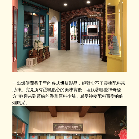
一出爐便聞香千里的各式烘焙製品，絕對少不了靈魂配料來
助陣。究竟所有蛋糕點心的美味背後，埋伏著哪些神奇秘
方?歡迎來到繽紛的香草原料小舖，感受神秘配料百變的絢
爛風采。