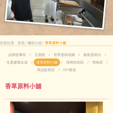
目前位置：
首頁
/
廠區介紹
/
香草原料小舖
品牌故事區
主題館
世界蛋糕地圖
藝術蛋糕坊
生產參觀走道
香草原料小舖
現烤烘焙區
簡報室
商品販售區
DIY教室
香草原料小舖