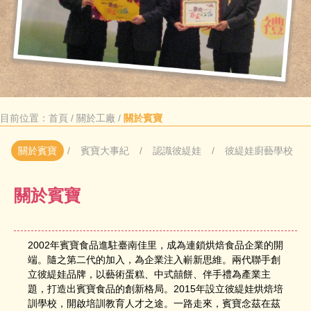
目前位置：
首頁
/
關於工廠
/
關於賓寶
關於賓寶
賓寶大事紀
認識彼緹娃
彼緹娃廚藝學校
關於賓寶
2002年賓寶食品進駐臺南佳里，成為連鎖烘焙食品企業的開
端。隨之第二代的加入，為企業注入嶄新思維。兩代聯手創
立彼緹娃品牌，以藝術蛋糕、中式囍餅、伴手禮為產業主
題，打造出賓寶食品的創新格局。2015年設立彼緹娃烘焙培
訓學校，開啟培訓教育人才之途。一路走來，賓寶念茲在茲