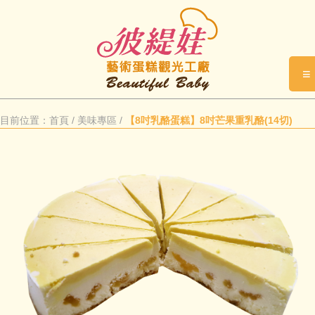
≡
目前位置：
首頁
/
美味專區
/
【8吋乳酪蛋糕】8吋芒果重乳酪(14切)