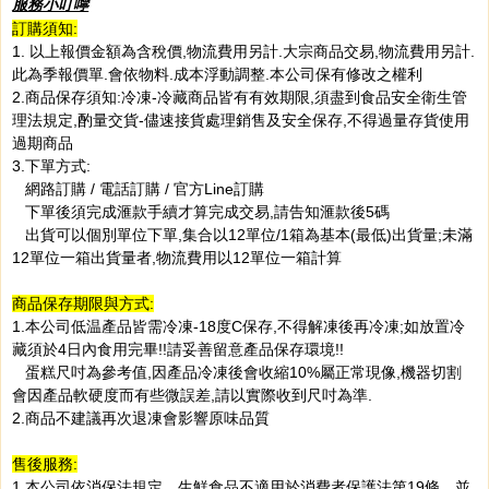
服務小叮嚀
訂購須知:
1. 以上報價金額為含稅價,物流費用另計.大宗商品交易,物流費用另計.
此為季報價單.會依物料.成本浮動調整.本公司保有修改之權利
2.商品保存須知:冷凍-冷藏商品皆有有效期限,須盡到食品安全衛生管
理法規定,酌量交貨-儘速接貨處理銷售及安全保存,不得過量存貨使用
過期商品
3.下單方式:
網路訂購 / 電話訂購 / 官方Line訂購
下單後須完成滙款手續才算完成交易,請告知滙款後5碼
出貨可以個別單位下單,集合以12單位/1箱為基本(最低)出貨量;未滿
12單位一箱出貨量者,物流費用以12單位一箱計算
商品保存期限與方式:
1.本公司低温產品皆需冷凍-18度C保存,不得解凍後再冷凍;如放置冷
藏須於4日內食用完畢!!請妥善留意產品保存環境!!
蛋糕尺吋為參考值,因產品冷凍後會收縮10%屬正常現像,機器切割
會因產品軟硬度而有些微誤差,請以實際收到尺吋為準.
2.商品不建議再次退凍會影響原味品質
售後服務:
1.本公司依消保法規定，生鮮食品不適用於消費者保護法第19條，並