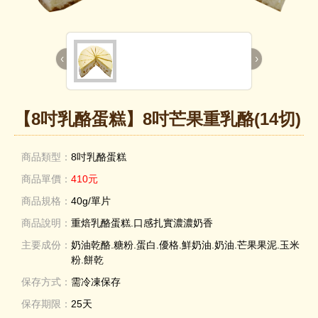
‹
›
【8吋乳酪蛋糕】8吋芒果重乳酪(14切)
商品類型：
8吋乳酪蛋糕
商品單價：
410元
商品規格：
40g/單片
商品說明：
重焙乳酪蛋糕.口感扎實濃濃奶香
主要成份：
奶油乾酪.糖粉.蛋白.優格.鮮奶油.奶油.芒果果泥.玉米
粉.餅乾
保存方式：
需冷凍保存
保存期限：
25天