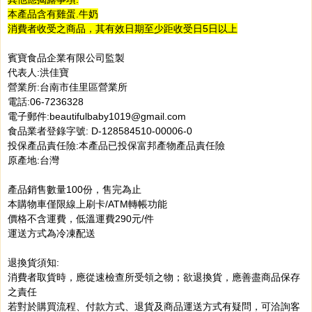
本產品含有雞蛋.牛奶
消費者收受之商品，其有效日期至少距收受日5日以上
賓寶食品企業有限公司監製
代表人:洪佳寶
營業所:台南市佳里區營業所
電話:06-7236328
電子郵件:beautifulbaby1019@gmail.com
食品業者登錄字號: D-128584510-00006-0
投保產品責任險:本產品已投保富邦產物產品責任險
原產地:台灣
產品銷售數量100份，售完為止
本購物車僅限線上刷卡/ATM轉帳功能
價格不含運費，低溫運費290元/件
運送方式為冷凍配送
退換貨須知:
消費者取貨時，應從速檢查所受領之物；欲退換貨，應善盡商品保存
之責任
若對於購買流程、付款方式、退貨及商品運送方式有疑問，可洽詢客