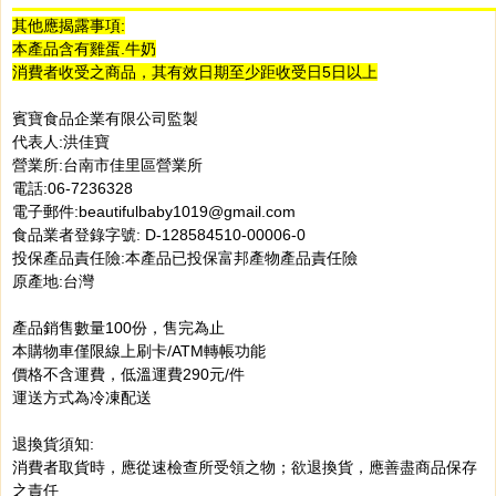
其他應揭露事項:
本產品含有雞蛋.牛奶
消費者收受之商品，其有效日期至少距收受日5日以上
賓寶食品企業有限公司監製
代表人:洪佳寶
營業所:台南市佳里區營業所
電話:06-7236328
電子郵件:beautifulbaby1019@gmail.com
食品業者登錄字號: D-128584510-00006-0
投保產品責任險:本產品已投保富邦產物產品責任險
原產地:台灣
產品銷售數量100份，售完為止
本購物車僅限線上刷卡/ATM轉帳功能
價格不含運費，低溫運費290元/件
運送方式為冷凍配送
退換貨須知:
消費者取貨時，應從速檢查所受領之物；欲退換貨，應善盡商品保存
之責任