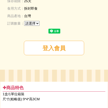
保存期限：
25天
食用方式：
拆封即食
商品產地：
台灣
訂購數量：
✚商品特色
1盒/1單位
箱裝
尺寸(粗略值):9*4*高3CM