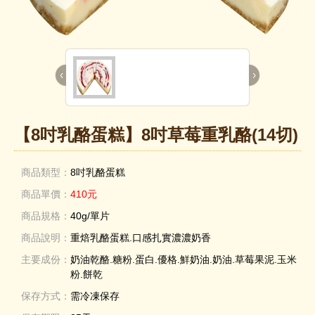
‹
›
【8吋乳酪蛋糕】8吋草莓重乳酪(14切)
商品類型：
8吋乳酪蛋糕
商品單價：
410元
商品規格：
40g/單片
商品說明：
重焙乳酪蛋糕.口感扎實濃濃奶香
主要成份：
奶油乾酪.糖粉.蛋白.優格.鮮奶油.奶油.草莓果泥.玉米
粉.餅乾
保存方式：
需冷凍保存