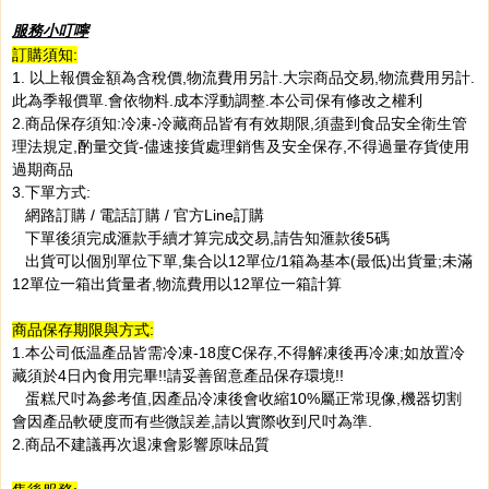
服務小叮嚀
訂購須知:
1. 以上報價金額為含稅價,物流費用另計.大宗商品交易,物流費用另計.
此為季報價單.會依物料.成本浮動調整.本公司保有修改之權利
2.商品保存須知:冷凍-冷藏商品皆有有效期限,須盡到食品安全衛生管
理法規定,酌量交貨-儘速接貨處理銷售及安全保存,不得過量存貨使用
過期商品
3.下單方式:
網路訂購 / 電話訂購 / 官方Line訂購
下單後須完成滙款手續才算完成交易,請告知滙款後5碼
出貨可以個別單位下單,集合以12單位/1箱為基本(最低)出貨量;未滿
12單位一箱出貨量者,物流費用以12單位一箱計算
商品保存期限與方式:
1.本公司低温產品皆需冷凍-18度C保存,不得解凍後再冷凍;如放置冷
藏須於4日內食用完畢!!請妥善留意產品保存環境!!
蛋糕尺吋為參考值,因產品冷凍後會收縮10%屬正常現像,機器切割
會因產品軟硬度而有些微誤差,請以實際收到尺吋為準.
2.商品不建議再次退凍會影響原味品質