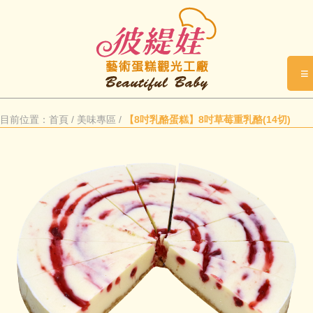
≡
目前位置：
首頁
/
美味專區
/
【8吋乳酪蛋糕】8吋草莓重乳酪(14切)