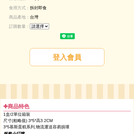
食用方式：
拆封即食
商品產地：
台灣
訂購數量：
✚商品特色
1盒/2單位
箱裝
尺寸(粗略值):3*5*高3.2CM
3*5慕斯蛋糕系列,物流運送容易損壞
服務小叮嚀