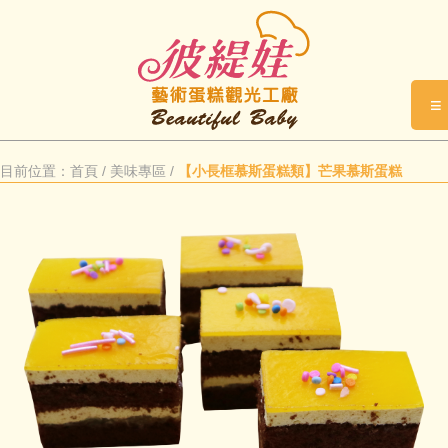
≡
目前位置：
首頁
/
美味專區
/
【小長框慕斯蛋糕類】芒果慕斯蛋糕