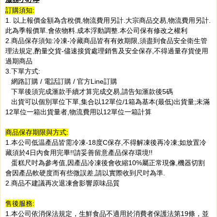
訂購須知:
1. 以上報價金額為含稅價,物流費用另計.大宗商品交易,物流費用另計.
此為季報價單.會依物料.成本浮動調整.本公司保有修改之權利
2.商品保存須知:冷凍-冷藏商品皆有有效期限,須盡到食品安全衛生管
理法規定,酌量交貨-儘速接貨處理銷售及安全保存,不得過量存貨使用
過期商品
3.下單方式:
網路訂購 / 電話訂購 / 官方Line訂購
下單後須完成滙款手續才算完成交易,請告知滙款後5碼
出貨可以個別單位下單,集合以12單位/1箱為基本(最低)出貨量;未滿
12單位一箱出貨量者,物流費用以12單位一箱計算
商品保存期限與方式:
1.本公司低温產品皆需冷凍-18度C保存,不得解凍後再冷凍;如放置冷
藏須於4日內食用完畢!!請妥善留意產品保存環境!!
蛋糕尺吋為參考值,因產品冷凍後會收縮10%屬正常現像,機器切割
會因產品軟硬度而有些微誤差,請以實際收到尺吋為準.
2.商品不建議再次退凍會影響原味品質
售後服務:
1.本公司依消保法規定，生鮮食品不適用於消費者保護法第19條，並