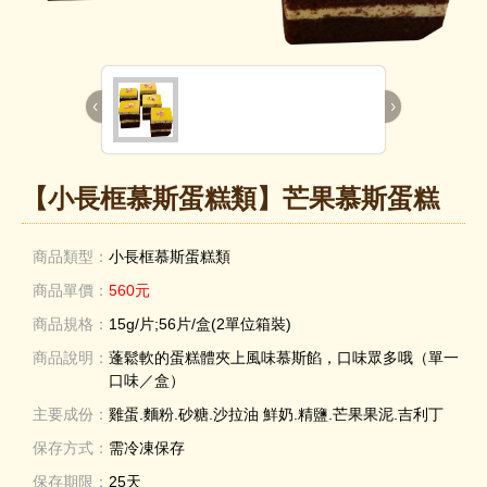
‹
›
【小長框慕斯蛋糕類】芒果慕斯蛋糕
商品類型：
小長框慕斯蛋糕類
商品單價：
560元
商品規格：
15g/片;56片/盒(2單位箱裝)
商品說明：
蓬鬆軟的蛋糕體夾上風味慕斯餡，口味眾多哦（單一
口味／盒）
主要成份：
雞蛋.麵粉.砂糖.沙拉油 鮮奶.精鹽.芒果果泥.吉利丁
保存方式：
需冷凍保存
保存期限：
25天