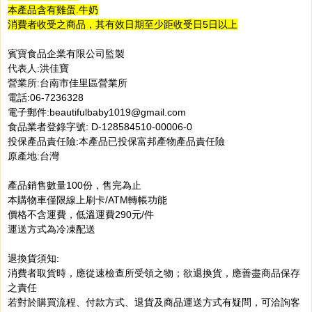
本產品含有雞蛋.牛奶
消費者收受之商品，其有效日期至少距收受日5日以上
賓寶食品企業有限公司監製
代表人:洪佳寶
營業所:台南市佳里區營業所
電話:06-7236328
電子郵件:beautifulbaby1019@gmail.com
食品業者登錄字號: D-128584510-00006-0
投保產品責任險:本產品已投保富邦產物產品責任險
原產地:台灣
產品銷售數量100份，售完為止
本購物車僅限線上刷卡/ATM轉帳功能
價格不含運費，低溫運費290元/件
運送方式為冷凍配送
退換貨須知:
消費者取貨時，應從速檢查所受領之物；欲退換貨，應善盡商品保存
之責任
若對於購買流程、付款方式、退貨及商品運送方式有疑問，可洽詢客