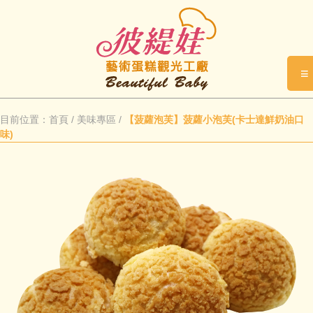
≡
目前位置：
首頁
/
美味專區
/
【菠蘿泡芙】菠蘿小泡芙(卡士達鮮奶油口
味)