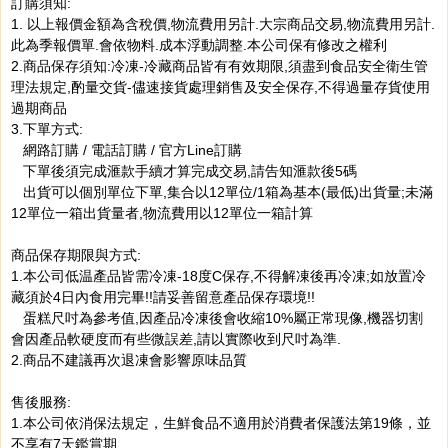
訂購須知:
1. 以上報價金額為含稅價,物流費用另計.大宗商品交易,物流費用另計.
此為季報價單.會依物料.成本浮動調整.本公司保有修改之權利
2.商品保存須知:冷凍-冷藏商品皆有有效期限,須盡到食品安全衛生管
理法規定,酌量交貨-儘速接貨處理銷售及安全保存,不得過量存貨使用
過期商品
3.下單方式:
網路訂購 / 電話訂購 / 官方Line訂購
下單後須完成滙款手續才算完成交易,請告知滙款後5碼
出貨可以個別單位下單,集合以12單位/1箱為基本(最低)出貨量;未滿
12單位一箱出貨量者,物流費用以12單位一箱計算
商品保存期限與方式:
1.本公司低温產品皆需冷凍-18度C保存,不得解凍後再冷凍;如放置冷
藏須於4日內食用完畢!!請妥善留意產品保存環境!!
蛋糕尺吋為參考值,因產品冷凍後會收縮10%屬正常現像,機器切割
會因產品軟硬度而有些微誤差,請以實際收到尺吋為準.
2.商品不建議再次退凍會影響原味品質
售後服務:
1.本公司依消保法規定，生鮮食品不適用於消費者保護法第19條，並
不享有7天鑑賞期