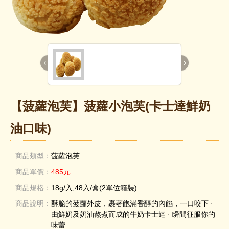
‹
›
【菠蘿泡芙】菠蘿小泡芙(卡士達鮮奶
油口味)
商品類型：
菠蘿泡芙
商品單價：
485元
商品規格：
18g/入;48入/盒(2單位箱裝)
商品說明：
酥脆的菠蘿外皮，裹著飽滿香醇的內餡，一口咬下 ·
由鮮奶及奶油熬煮而成的牛奶卡士達 · 瞬間征服你的
味蕾