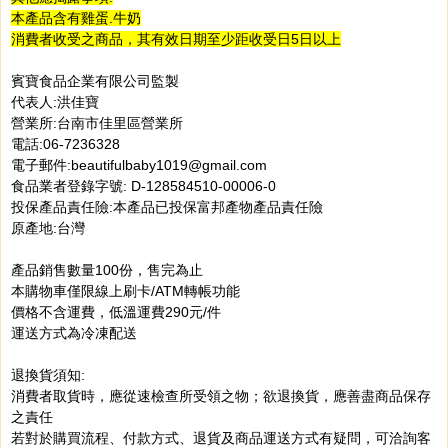
本產品含有雞蛋.牛奶
消費者收受之商品，其有效日期至少距收受日5日以上
賓寶食品企業有限公司監製
代表人:洪佳寶
營業所:台南市佳里區營業所
電話:06-7236328
電子郵件:beautifulbaby1019@gmail.com
食品業者登錄字號: D-128584510-00006-0
投保產品責任險:本產品已投保富邦產物產品責任險
原產地:台灣
產品銷售數量100份，售完為止
本購物車僅限線上刷卡/ATM轉帳功能
價格不含運費，低溫運費290元/件
運送方式為冷凍配送
退換貨須知:
消費者取貨時，應從速檢查所受領之物；欲退換貨，應善盡商品保存
之責任
若對於購買流程、付款方式、退貨及商品運送方式有疑問，可洽詢客