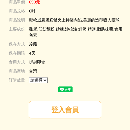
商品單價：
690元
商品規格：
6吋
商品說明：
鬆軟戚風蛋糕體夾上特製內餡,美麗的造型吸人眼球
主要成份：
雞蛋.低筋麵粉.砂糖.沙拉油 鮮奶.精鹽.脂肪抹醬.食用
色素
保存方式：
冷藏
保存期限：
4天
食用方式：
拆封即食
商品產地：
台灣
訂購數量：