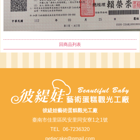
回商品列表
彼緹娃藝術蛋糕觀光工廠
臺南市佳里區民安里同安寮1之1號
TEL
06-7236320
petiecake@gmail.com