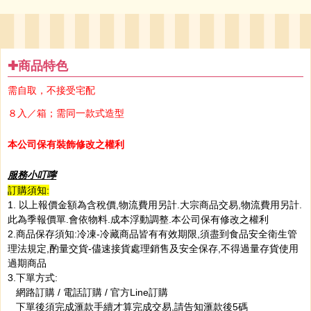
✚商品特色
需自取，不接受宅配
８入／箱；需同一款式造型
本公司保有裝飾修改之權利
服務小叮嚀
訂購須知:
1. 以上報價金額為含稅價,物流費用另計.大宗商品交易,物流費用另計.
此為季報價單.會依物料.成本浮動調整.本公司保有修改之權利
2.商品保存須知:冷凍-冷藏商品皆有有效期限,須盡到食品安全衛生管
理法規定,酌量交貨-儘速接貨處理銷售及安全保存,不得過量存貨使用
過期商品
3.下單方式:
網路訂購 / 電話訂購 / 官方Line訂購
下單後須完成滙款手續才算完成交易,請告知滙款後5碼