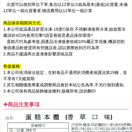
出貨可以個別單位下單,集合以12單位/1箱為基本(最低)出貨量;未滿
12單位一箱出貨量者,物流費用以12單位一箱計算
商品保存期限與方式:
1.本公司低温產品皆需冷凍-18度C保存,不得解凍後再冷凍;如放置冷
藏須於4日內食用完畢!!請妥善留意產品保存環境!!
蛋糕尺吋為參考值,因產品冷凍後會收縮10%屬正常現像,機器切割
會因產品軟硬度而有些微誤差,請以實際收到尺吋為準.
2.商品不建議再次退凍會影響原味品質
售後服務:
1.本公司依消保法規定，生鮮食品不適用於消費者保護法第19條，並
不享有7天鑑賞期
2.其它相關優惠專案或調整商品會於本站公告為準,不另行個別通知.
3.本公司保有商品裝飾修改權利.版權所有,請勿翻印
✚商品注意事項