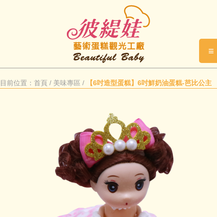
≡
目前位置：
首頁
/
美味專區
/
【6吋造型蛋糕】6吋鮮奶油蛋糕-芭比公主