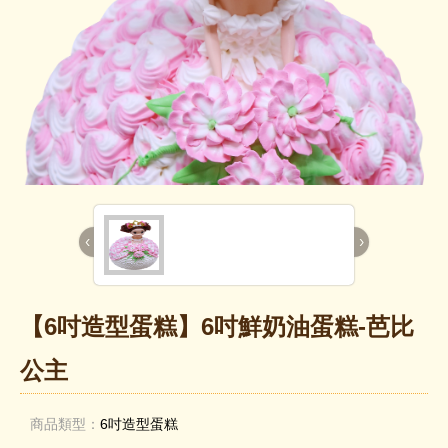
‹
›
【6吋造型蛋糕】6吋鮮奶油蛋糕-芭比
公主
商品類型：
6吋造型蛋糕