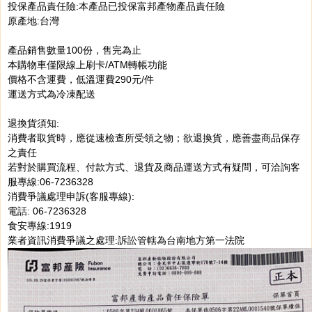
投保產品責任險:本產品已投保富邦產物產品責任險
原產地:台灣
產品銷售數量100份，售完為止
本購物車僅限線上刷卡/ATM轉帳功能
價格不含運費，低溫運費290元/件
運送方式為冷凍配送
退換貨須知:
消費者取貨時，應從速檢查所受領之物；欲退換貨，應善盡商品保存
之責任
若對於購買流程、付款方式、退貨及商品運送方式有疑問，可洽詢客
服專線:06-7236328
消費爭議處理申訴(客服專線):
電話: 06-7236328
食安專線:1919
業者資訊消費爭議之處理:訴訟管轄為台南地方第一法院