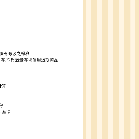
司保有修改之權利
保存,不得過量存貨使用過期商品
計算
!!
為準.