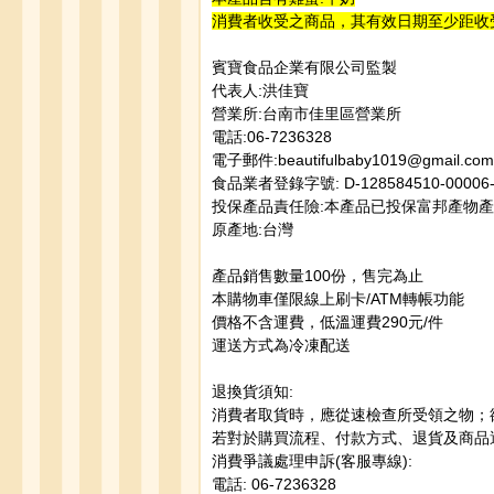
消費者收受之商品，其有效日期至少距收
賓寶食品企業有限公司監製
代表人:洪佳寶
營業所:台南市佳里區營業所
電話:06-7236328
電子郵件:beautifulbaby1019@gmail.com
食品業者登錄字號: D-128584510-00006-
投保產品責任險:本產品已投保富邦產物
原產地:台灣
產品銷售數量100份，售完為止
本購物車僅限線上刷卡/ATM轉帳功能
價格不含運費，低溫運費290元/件
運送方式為冷凍配送
退換貨須知:
消費者取貨時，應從速檢查所受領之物；
若對於購買流程、付款方式、退貨及商品運送
消費爭議處理申訴(客服專線):
電話: 06-7236328