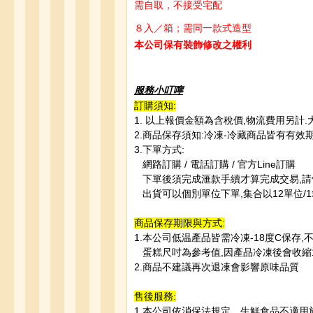
需自取，不接受宅配
８入／箱；需同一款式造型
本公司保有裝飾修改之權利
服務小叮嚀
訂購須知:
1. 以上報價金額為含稅價,物流費用另計
2.商品保存須知:冷凍-冷藏商品皆有有
3.下單方式:
網路訂購 / 電話訂購 / 官方Line訂購
下單後須完成滙款手續才算完成交易,請
出貨可以個別單位下單,集合以12單位/1
商品保存期限與方式:
1.本公司低温產品皆需冷凍-18度C保存,
蛋糕尺吋為參考值,因產品冷凍後會收縮1
2.商品不建議再次退凍會影響原味品質
售後服務:
1.本公司依消保法規定，生鮮食品不適用