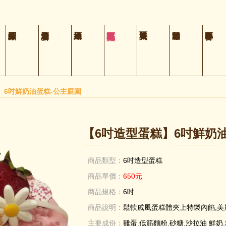
】6吋鮮奶油蛋糕-公主庭園
【6吋造型蛋糕】6吋鮮奶
商品類型：
6吋造型蛋糕
商品單價：
650元
商品規格：
6吋
商品說明：
鬆軟戚風蛋糕體夾上特製內餡,美
主要成份：
雞蛋.低筋麵粉.砂糖.沙拉油 鮮奶