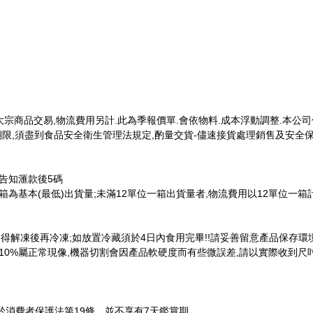
.大宗商品交易,物流費用另計.此為季報價單.會依物料.成本浮動調整.本公
效期限,須盡到食品安全衛生管理法規定,酌量交貨-儘速接貨處理銷售及安全
告知滙款後5碼
箱為基本(最低)出貨量;未滿12單位一箱出貨量者,物流費用以12單位一箱
不得解凍後再冷凍;如放置冷藏須於4日內食用完畢!!請妥善留意產品保存環境
0%屬正常現像,機器切割會因產品軟硬度而有些微誤差,請以實際收到尺吋
於消費者保護法第19條，並不享有7天鑑賞期