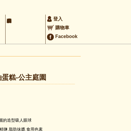
登入
購物車
Facebook
油蛋糕-公主庭園
麗的造型吸人眼球
.精鹽.脂肪抹醬.食用色素