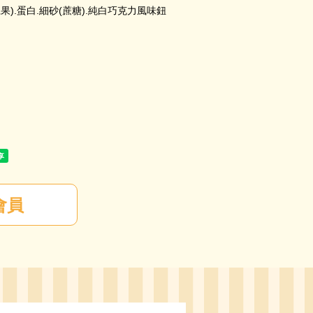
果).蛋白.細砂(蔗糖).純白巧克力風味鈕