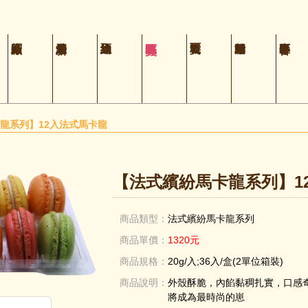
龍系列】12入法式馬卡龍
【法式繽紛馬卡龍系列】1
商品類型：
法式繽紛馬卡龍系列
商品單價：
1320元
商品規格：
20g/入;36入/盒(2單位箱裝)
商品說明：
外殼酥脆，內餡黏稠扎實，口感奇
將成為最時尚的崽