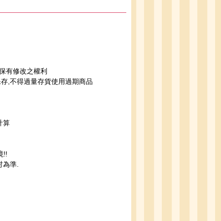
司保有修改之權利
保存,不得過量存貨使用過期商品
計算
!!
為準.