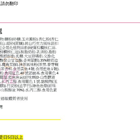
,請勿翻印
受日5日以上