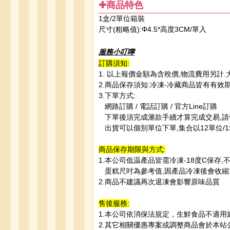
✚商品特色
1盒/2單位
箱裝
尺寸(粗略值):Φ4.5*高度3CM/單入
服務小叮嚀
訂購須知:
1. 以上報價金額為含稅價,物流費用另計
2.商品保存須知:冷凍-冷藏商品皆有有
3.下單方式:
網路訂購 / 電話訂購 / 官方Line訂購
下單後須完成滙款手續才算完成交易,請
出貨可以個別單位下單,集合以12單位/1
商品保存期限與方式:
1.本公司低温產品皆需冷凍-18度C保存,
蛋糕尺吋為參考值,因產品冷凍後會收縮1
2.商品不建議再次退凍會影響原味品質
售後服務:
1.本公司依消保法規定，生鮮食品不適用
2.其它相關優惠專案或調整商品會於本站