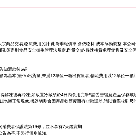
.大宗商品交易,物流費用另計.此為季報價單.會依物料.成本浮動調整.本公
效期限,須盡到食品安全衛生管理法規定,酌量交貨-儘速接貨處理銷售及安全
告知滙款後5碼
箱為基本(最低)出貨量;未滿12單位一箱出貨量者,物流費用以12單位一箱
不得解凍後再冷凍;如放置冷藏須於4日內食用完畢!!請妥善留意產品保存環境
0%屬正常現像,機器切割會因產品軟硬度而有些微誤差,請以實際收到尺吋
於消費者保護法第19條，並不享有7天鑑賞期
公告為準,不另行個別通知.