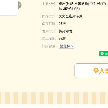
主要成份：
糖粉(砂糖.玉米澱粉).杏仁粉(杏仁
›
扣.35%鮮奶油
保存方式：
需完全密封冷凍
保存期限：
25天
食用方式：
拆封即食
商品產地：
台灣
訂購數量：