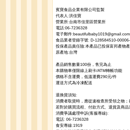
賓寶食品企業有限公司監製
代表人:洪佳寶
營業所:台南市佳里區營業所
電話:06-7236328
電子郵件:beautifulbaby1019@gmail.com
食品業者登錄字號: D-128584510-00006-
投保產品責任險:本產品已投保富邦產物
原產地:台灣
產品銷售數量100份，售完為止
本購物車僅限線上刷卡/ATM轉帳功能
價格不含運費，低溫運費290元/件
運送方式為冷凍配送
退換貨須知:
消費者取貨時，應從速檢查所受領之物；
若對於購買流程、付款方式、退貨及商品運送
消費爭議處理申訴(客服專線):
電話: 06-7236328
食安專線:1919