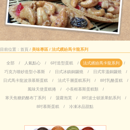
目前位置：
首頁
/
美味專區 / 法式繽紛馬卡龍系列
全部
人氣點心
6吋造型蛋糕
法式繽紛馬卡龍系列
巧克力噴砂造型小慕斯
日式冰鎮銅鑼燒
日式常溫銅鑼燒
日式馬卡龍波浪慕斯蛋糕
法式千層蛋糕系列
8吋乳酪蛋糕
風味天使蛋糕捲
小長框慕斯蛋糕類
寒天焦糖奶酪布丁系列
菠蘿泡芙
8吋波士頓派果餡系列
8吋慕斯蛋糕
冷凍冰品甜點