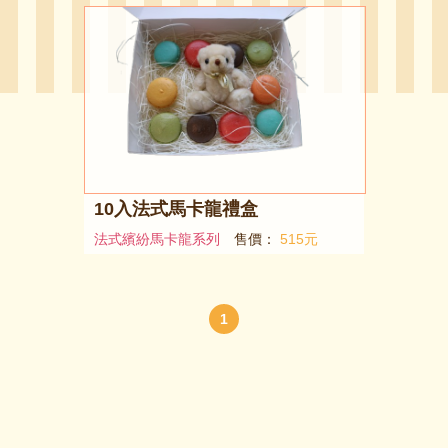
10入法式馬卡龍禮盒
法式繽紛馬卡龍系列
售價：
515元
1