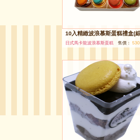
日式馬卡龍波浪慕斯蛋糕
售價：
53