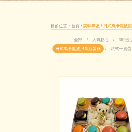
目前位置：
首頁
/
美味專區 / 日式馬卡龍波
全部
人氣點心
6吋造
日式馬卡龍波浪慕斯蛋糕
法式千層蛋