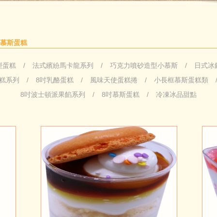
浪慕斯蛋糕
型蛋糕
法式繽紛馬卡龍系列
巧克力噴砂造型小慕斯
日式冰
糕系列
8吋乳酪蛋糕
風味天使蛋糕捲
小長框慕斯蛋糕類
8吋波士頓派果餡系列
8吋慕斯蛋糕
冷凍冰品甜點