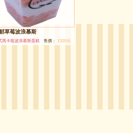
郁草莓波浪慕斯
式馬卡龍波浪慕斯蛋糕
售價：
1320元