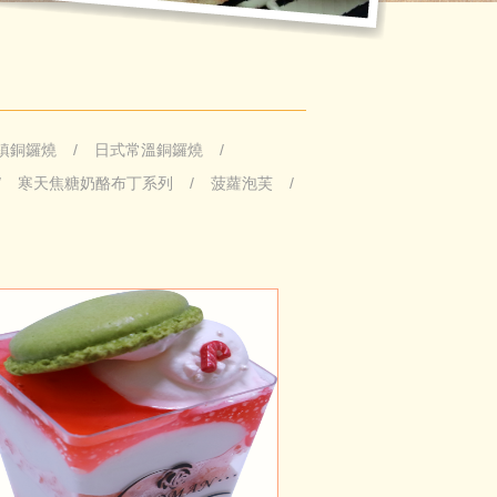
鎮銅鑼燒
日式常溫銅鑼燒
寒天焦糖奶酪布丁系列
菠蘿泡芙