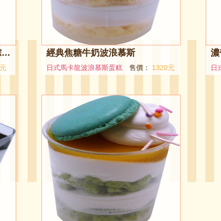
10入精緻波浪慕斯蛋糕禮盒(綜合口味)
經典焦糖牛奶波浪慕斯
濃
0元
日式馬卡龍波浪慕斯蛋糕
售價：
1320元
日