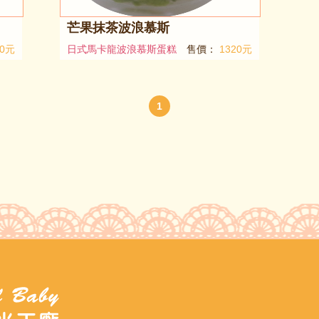
芒果抹茶波浪慕斯
20元
日式馬卡龍波浪慕斯蛋糕
售價：
1320元
1