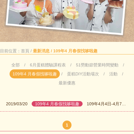
目前位置：
首頁
/
最新消息 / 109年4 月春假找哆啦趣
全部
6月蛋糕體驗課程表
51勞動節營業時間變動
109年4 月春假找哆啦趣
蛋糕DIY活動場次
活動
最新優惠
2019/03/20
109年4 月春假找哆啦趣
109年4月4日-4月7日憑學生證享DIY優惠活動....
1